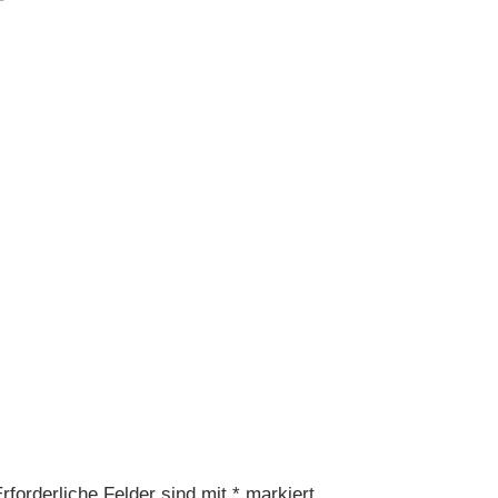
rforderliche Felder sind mit
*
markiert